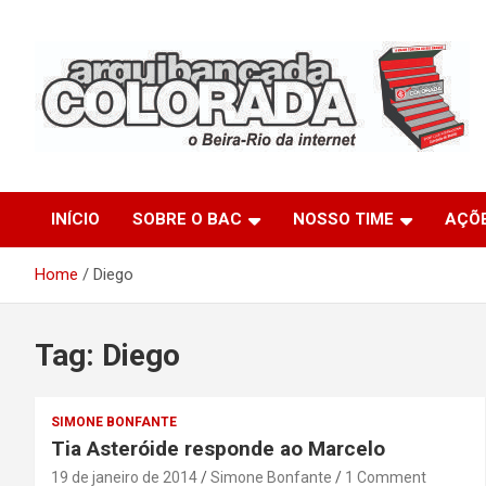
Skip
to
content
O Beira-Rio da Internet
Arquibancada Colorada
INÍCIO
SOBRE O BAC
NOSSO TIME
AÇÕ
Home
Diego
Tag:
Diego
SIMONE BONFANTE
Tia Asteróide responde ao Marcelo
19 de janeiro de 2014
Simone Bonfante
1 Comment