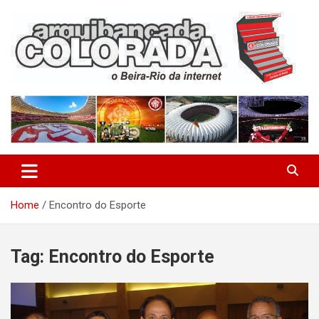
Skip
to
content
O Beira-Rio da Internet
Arquibancada Colorada
Home
Encontro do Esporte
Tag:
Encontro do Esporte