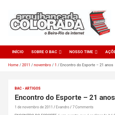
Skip
to
content
O Beira-Rio da Internet
Arquibancada Colorada
INÍCIO
SOBRE O BAC
NOSSO TIME
AÇÕ
Home
2011
novembro
1
Encontro do Esporte – 21 anos
BAC - ARTIGOS
Encontro do Esporte – 21 anos
1 de novembro de 2011
Evandro
7 Comments