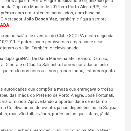
anos aqui em Porto Alegre. Idealizado e organizado pelo
ário da Copa do Mundo de 2014 em Porto Alegre/RS, ele
e prêmia com um troféu os agraciados, com base na
. O Vereador
João Bosco Vaz
, também é figura sempre
ADA.
orreu no salão de eventos do Clube SOGIPA nesta segunda-
1/10/2011. É patrocinado por diversas empresas e seus
lotaram o salão. Também é televisionado.
na dupla greNAL. De Dadá Maravilha até Leandro Damião,
 a Débora e o Claúdio Saldanha, fomos convidados pelo
o que muito nos honrou e nos proporcionou, estarmos junto
das autoridades que compõs a mesa que entregava o troféu
u das mãos do Prefeito de Porto Alegre, José Fortunati,
S para o mundo. Aproveitando a oportunidade de estar no
 uma Coletiva antes do evento, já nas dependências da Sogipa.
s, mas vão faltar vários, porém pelos que listarei, já dá
Fabiano Cachaça, Perdigão, Cléo, Chico Spina, Paulo Baier