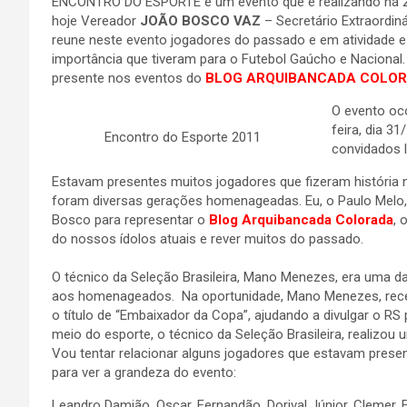
ENCONTRO DO ESPORTE é um evento que é realizando há 21 
hoje Vereador
JOÃO BOSCO VAZ
– Secretário Extraordin
reune neste evento jogadores do passado e em atividade 
importância que tiveram para o Futebol Gaúcho e Nacional
presente nos eventos do
BLOG ARQUIBANCADA COLOR
O evento oc
feira, dia 3
Encontro do Esporte 2011
convidados 
Estavam presentes muitos jogadores que fizeram história 
foram diversas gerações homenageadas. Eu, o Paulo Melo,
Bosco para representar o
Blog Arquibancada Colorada
, 
do nossos ídolos atuais e rever muitos do passado.
.
O técnico da Seleção Brasileira, Mano Menezes, era uma 
aos homenageados. Na oportunidade, Mano Menezes, recebe
o título de “Embaixador da Copa”, ajudando a divulgar o R
meio do esporte, o técnico da Seleção Brasileira, realizou
Vou tentar relacionar alguns jogadores que estavam presente
para ver a grandeza do evento:
Leandro Damião, Oscar, Fernandão, Dorival Júnior, Clemer, 