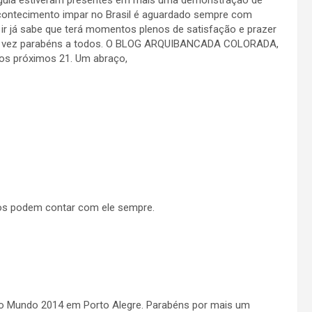
alguia estiveram presentes em mais uma demonstração de
contecimento impar no Brasil é aguardado sempre com
ir já sabe que terá momentos plenos de satisfação e prazer
uma vez parabéns a todos. O BLOG ARQUIBANCADA COLORADA,
nos próximos 21. Um abraço,
ros podem contar com ele sempre.
 Mundo 2014 em Porto Alegre. Parabéns por mais um