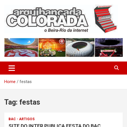
Skip
to
content
O Beira-Rio da Internet
Arquibancada Colorada
Home
festas
Tag:
festas
BAC - ARTIGOS
SITE DO INTER PUBLICA FESTA DO BAC