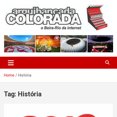
Skip
to
content
O Beira-Rio da Internet
Arquibancada Colorada
Home
História
Tag:
História