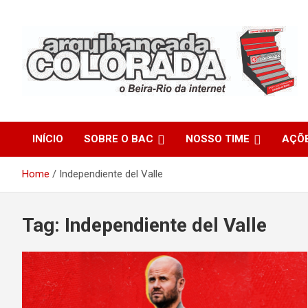
Skip
to
content
O Beira-Rio da Internet
Arquibancada Colorada
INÍCIO
SOBRE O BAC
NOSSO TIME
AÇÕ
Home
Independiente del Valle
Tag:
Independiente del Valle