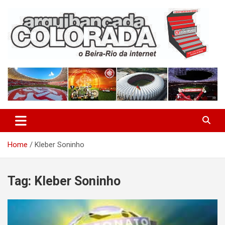
Skip
to
content
O Beira-Rio da Internet
Arquibancada Colorada
Home
Kleber Soninho
Tag:
Kleber Soninho