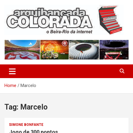
Skip
to
content
O Beira-Rio da Internet
Arquibancada Colorada
Home
Marcelo
Tag:
Marcelo
SIMONE BONFANTE
Jogo de 300 pontos