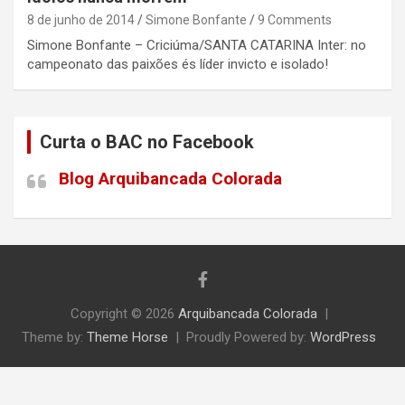
8 de junho de 2014
Simone Bonfante
9 Comments
Simone Bonfante – Criciúma/SANTA CATARINA Inter: no
campeonato das paixões és líder invicto e isolado!
Curta o BAC no Facebook
Blog Arquibancada Colorada
Copyright © 2026
Arquibancada Colorada
Theme by:
Theme Horse
Proudly Powered by:
WordPress