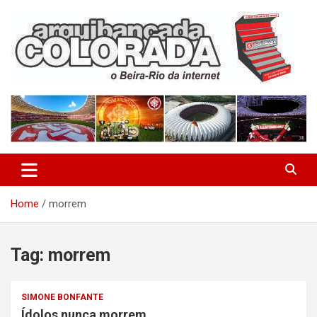
Skip
to
content
O Beira-Rio da Internet
Arquibancada Colorada
Home
morrem
Tag:
morrem
SIMONE BONFANTE
Ídolos nunca morrem