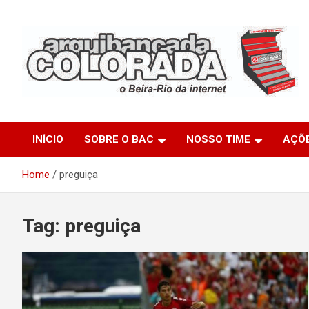
Skip
to
content
O Beira-Rio da Internet
Arquibancada Colorada
INÍCIO
SOBRE O BAC
NOSSO TIME
AÇÕ
Home
preguiça
Tag:
preguiça