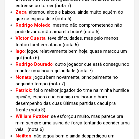
estresse ao torcer (nota 7)
Zeca
:
alternou altos e baixos, ainda muito aquém do
que se espera dele (nota 5)
Rodrigo Moledo
:
mesmo não comprometendo não
pode levar cartão amarelo bobo! (nota 5)
Víctor Cuesta
:
teve dificuldades, mas pelo menos
tentou também atacar (nota 6)
Iago
:
jogou relativamente bem hoje, quase marcou um
gol (nota 6)
Rodrigo Dourado
:
outro jogador que está conseguindo
manter uma boa regularidade (nota 7)
Nonato
:
jogou bem novamente, principalmente no
segundo tempo (nota 7)
Patrick:
foi o melhor jogador do time na minha humilde
opinião, espero que consiga melhorar o bom
desempenho das duas últimas partidas daqui pra
frente
(nota 8)
William Pottker
:
se esforçou muito, mas parece pra
mim sempre uma usina de força tentando acender uma
vela… (nota 6)
Neilton:
não jogou bem e ainda desperdiçou um