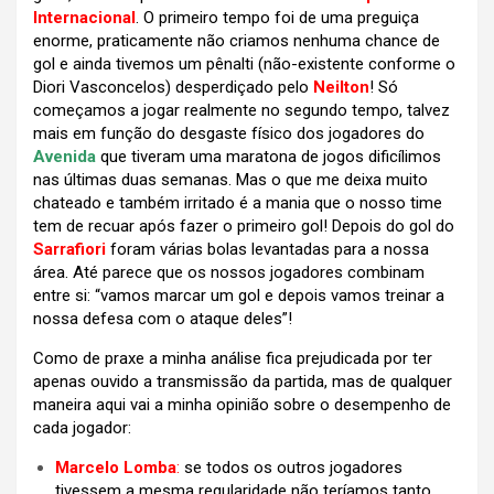
Internacional
. O primeiro tempo foi de uma preguiça
enorme, praticamente não criamos nenhuma chance de
gol e ainda tivemos um pênalti (não-existente conforme o
Diori Vasconcelos) desperdiçado pelo
Neilton
! Só
começamos a jogar realmente no segundo tempo, talvez
mais em função do desgaste físico dos jogadores do
Avenida
que tiveram uma maratona de jogos dificílimos
nas últimas duas semanas. Mas o que me deixa muito
chateado e também irritado é a mania que o nosso time
tem de recuar após fazer o primeiro gol! Depois do gol do
Sarrafiori
foram várias bolas levantadas para a nossa
área. Até parece que os nossos jogadores combinam
entre si: “vamos marcar um gol e depois vamos treinar a
nossa defesa com o ataque deles”!
Como de praxe a minha análise fica prejudicada por ter
apenas ouvido a transmissão da partida, mas de qualquer
maneira aqui vai a minha opinião sobre o desempenho de
cada jogador:
Marcelo Lomba
:
se todos os outros jogadores
tivessem a mesma regularidade não teríamos tanto