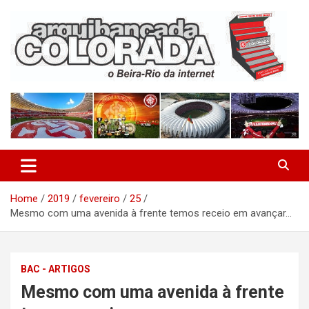
Skip
to
content
O Beira-Rio da Internet
Arquibancada Colorada
Home
2019
fevereiro
25
Mesmo com uma avenida à frente temos receio em avançar…
BAC - ARTIGOS
Mesmo com uma avenida à frente