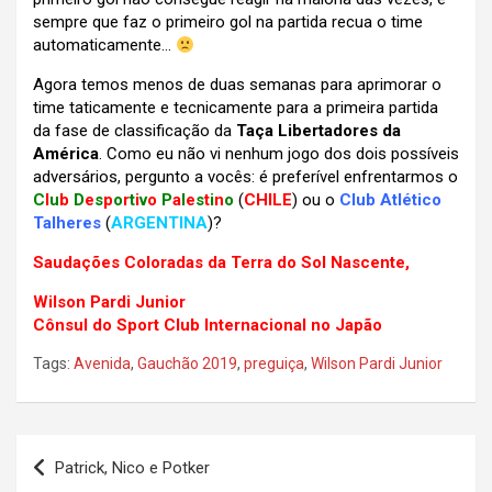
sempre que faz o primeiro gol na partida recua o time
automaticamente…
Agora temos menos de duas semanas para aprimorar o
time taticamente e tecnicamente para a primeira partida
da fase de classificação da
Taça Libertadores da
América
. Como eu não vi nenhum jogo dos dois possíveis
adversários, pergunto a vocês: é preferível enfrentarmos o
C
l
u
b
D
e
s
p
o
r
t
i
v
o
P
a
l
e
s
t
i
n
o
(
CHILE
) ou o
Club Atlético
Talheres
(
ARGENTINA
)?
Saudações Coloradas da Terra do Sol Nascente,
Wilson Pardi Junior
Cônsul do Sport Club Internacional no Japão
Tags:
Avenida
,
Gauchão 2019
,
preguiça
,
Wilson Pardi Junior
Navegação
Patrick, Nico e Potker
de