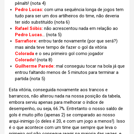
pênalti!
(nota 4)
Pedro Lucas:
com uma sequência longa de jogos tem
tudo para ser um dos artilheiros do time, não deveria
ter sido substituído
(nota 6)
Rafael Sóbis:
não acrescentou nada em relação ao
Pedro Lucas.
.. (nota 5)
Sarrafiore:
entrou tarde novamente (por que será?)
mas ainda teve tempo de fazer o gol da vitória
Colorada
e o seu primeiro gol como jogador
Colorado
! (nota 8)
Guilherme Parede:
mal conseguiu tocar na bola já que
entrou faltando menos de 5 minutos para terminar a
partida (nota 5)
Esta vitória, conseguida novamente aos trancos e
barrancos, não alterou nada na nossa posição da tabela,
embora serviu apenas para melhorar o índice de
desempenho, ou seja, 66.7%. Entretanto o nosso saldo de
gols é muito pífio (apenas 2) se comparado ao nosso
arqui-inimigo (o deles é 20, e com um jogo a menos!). Isso
é o que acontece com um time que sempre que leva o
primeiro gol não consegue reagir na maioria das vezes, e