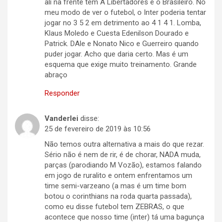
ali na frente tem A Libertadores e o Brasileiro. No
meu modo de ver o futebol, o Inter poderia tentar
jogar no 3 5 2 em detrimento ao 4 1 4 1. Lomba,
Klaus Moledo e Cuesta Edenilson Dourado e
Patrick. DAle e Nonato Nico e Guerreiro quando
puder jogar. Acho que daria certo. Mas é um
esquema que exige muito treinamento. Grande
abraço
Responder
Vanderlei
disse:
25 de fevereiro de 2019 às 10:56
Não temos outra alternativa a mais do que rezar.
Sério não é nem de rir, é de chorar, NADA muda,
parças (parodiando M Vozão), estamos falando
em jogo de ruralito e ontem enfrentamos um
time semi-varzeano (a mas é um time bom
botou o corinthians na roda quarta passada),
como eu disse futebol tem ZEBRAS, o que
acontece que nosso time (inter) tá uma bagunça