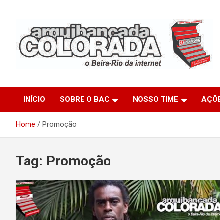
Skip
to
content
O Beira-Rio da Internet
Arquibancada Colorada
INÍCIO
SOBRE O BAC
NOSSO TIME
AÇÕ
Home
Promoção
Tag:
Promoção