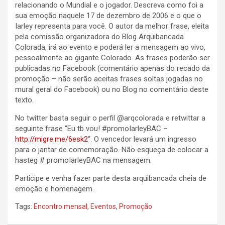
relacionando o Mundial e o jogador. Descreva como foi a
sua emoção naquele 17 de dezembro de 2006 e o que o
Iarley representa para você. O autor da melhor frase, eleita
pela comissão organizadora do Blog Arquibancada
Colorada, irá ao evento e poderá ler a mensagem ao vivo,
pessoalmente ao gigante Colorado. As frases poderão ser
publicadas no Facebook (comentário apenas do recado da
promoção – não serão aceitas frases soltas jogadas no
mural geral do Facebook) ou no Blog no comentário deste
texto.
No twitter basta seguir o perfil @arqcolorada e retwittar a
seguinte frase “Eu tb vou! #promoIarleyBAC –
http://migre.me/6esk2
“. O vencedor levará um ingresso
para o jantar de comemoração. Não esqueça de colocar a
hasteg # promoIarleyBAC na mensagem.
Participe e venha fazer parte desta arquibancada cheia de
emoção e homenagem.
Tags:
Encontro mensal
,
Eventos
,
Promoção