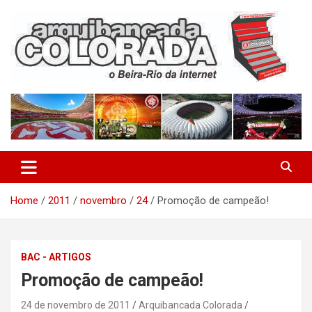
Skip
to
content
O Beira-Rio da Internet
Arquibancada Colorada
Home
2011
novembro
24
Promoção de campeão!
BAC - ARTIGOS
Promoção de campeão!
24 de novembro de 2011
Arquibancada Colorada