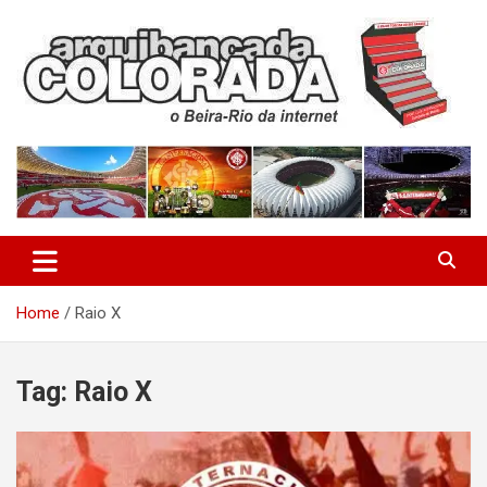
Skip
to
content
O Beira-Rio da Internet
Arquibancada Colorada
Home
Raio X
Tag:
Raio X