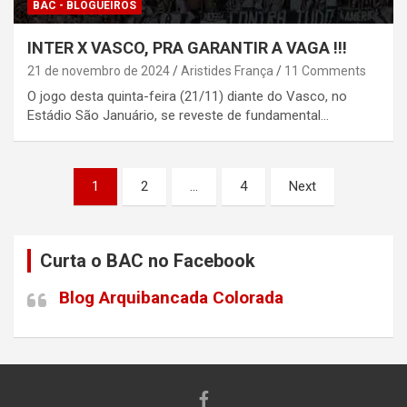
BAC - BLOGUEIROS
INTER X VASCO, PRA GARANTIR A VAGA !!!
21 de novembro de 2024
Aristides França
11 Comments
O jogo desta quinta-feira (21/11) diante do Vasco, no
Estádio São Januário, se reveste de fundamental…
Paginação
1
2
…
4
Next
de
posts
Curta o BAC no Facebook
Blog Arquibancada Colorada