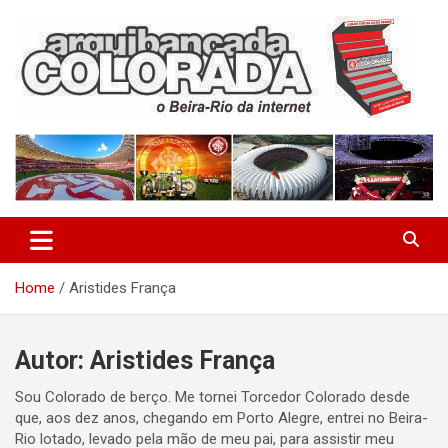
Skip
to
content
O Beira-Rio da Internet
Arquibancada Colorada
Home
Aristides França
Autor:
Aristides França
Sou Colorado de berço. Me tornei Torcedor Colorado desde
que, aos dez anos, chegando em Porto Alegre, entrei no Beira-
Rio lotado, levado pela mão de meu pai, para assistir meu