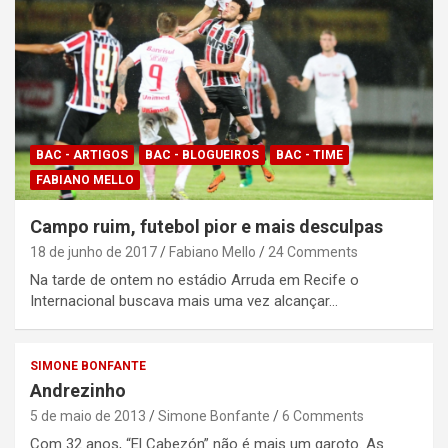
BAC - ARTIGOS
BAC - BLOGUEIROS
BAC - TIME
FABIANO MELLO
Campo ruim, futebol pior e mais desculpas
18 de junho de 2017
Fabiano Mello
24 Comments
Na tarde de ontem no estádio Arruda em Recife o
Internacional buscava mais uma vez alcançar…
SIMONE BONFANTE
Andrezinho
5 de maio de 2013
Simone Bonfante
6 Comments
Com 32 anos, “El Cabezón” não é mais um garoto. As