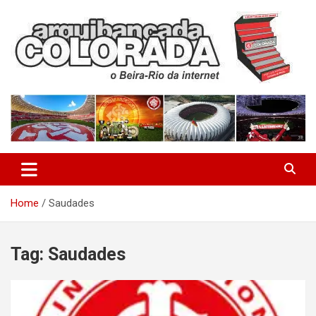
Skip
to
content
O Beira-Rio da Internet
Arquibancada Colorada
Home
Saudades
Tag:
Saudades