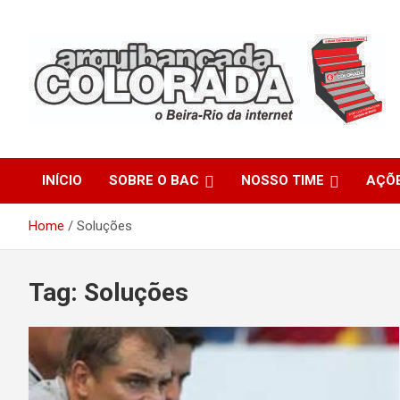
Skip
to
content
O Beira-Rio da Internet
Arquibancada Colorada
INÍCIO
SOBRE O BAC
NOSSO TIME
AÇÕ
Home
Soluções
Tag:
Soluções