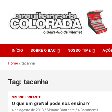
Skip
to
content
O Beira-Rio da Internet
Arquibancada Colorada
INÍCIO
SOBRE O BAC
NOSSO TIME
AÇÕ
Home
tacanha
Tag:
tacanha
SIMONE BONFANTE
O que um greNal pode nos ensinar?
4 de agosto de 2013
Simone Bonfante
4 Comments