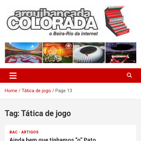
Skip
to
content
O Beira-Rio da Internet
Arquibancada Colorada
Home
Tática de jogo
Page 13
Tag:
Tática de jogo
BAC - ARTIGOS
Ainda bem que tínhamos “o” Pato