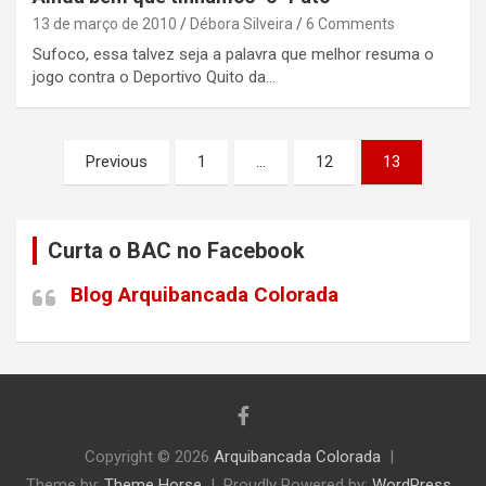
13 de março de 2010
Débora Silveira
6 Comments
Sufoco, essa talvez seja a palavra que melhor resuma o
jogo contra o Deportivo Quito da…
Paginação
Previous
1
…
12
13
de
posts
Curta o BAC no Facebook
Blog Arquibancada Colorada
Copyright © 2026
Arquibancada Colorada
Theme by:
Theme Horse
Proudly Powered by:
WordPress