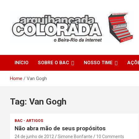
Skip
to
content
O Beira-Rio da Internet
Arquibancada Colorada
INÍCIO
SOBRE O BAC
NOSSO TIME
AÇÕ
Home
Van Gogh
Tag:
Van Gogh
BAC - ARTIGOS
Não abra mão de seus propósitos
24 de junho de 2012
Simone Bonfante
10 Comments