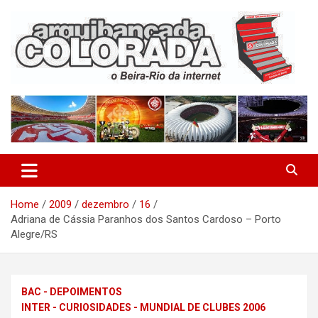
Skip
to
content
O Beira-Rio da Internet
Arquibancada Colorada
Home
2009
dezembro
16
Adriana de Cássia Paranhos dos Santos Cardoso – Porto
Alegre/RS
BAC - DEPOIMENTOS
INTER - CURIOSIDADES - MUNDIAL DE CLUBES 2006