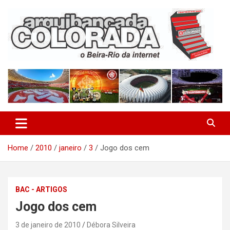
Skip
to
content
O Beira-Rio da Internet
Arquibancada Colorada
Home
2010
janeiro
3
Jogo dos cem
BAC - ARTIGOS
Jogo dos cem
3 de janeiro de 2010
Débora Silveira