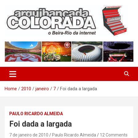
Skip
to
content
O Beira-Rio da Internet
Arquibancada Colorada
Home
2010
janeiro
7
Foi dada a largada
PAULO RICARDO ALMEIDA
Foi dada a largada
7 de janeiro de 2010
Paulo Ricardo Almeida
12 Comments