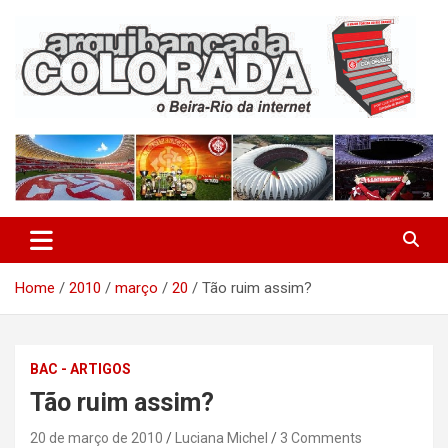
Skip
to
content
O Beira-Rio da Internet
Arquibancada Colorada
Home
2010
março
20
Tão ruim assim?
BAC - ARTIGOS
Tão ruim assim?
20 de março de 2010
Luciana Michel
3 Comments