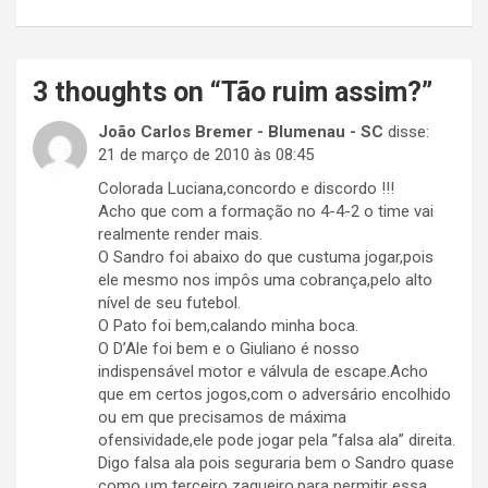
3 thoughts on “
Tão ruim assim?
”
João Carlos Bremer - Blumenau - SC
disse:
21 de março de 2010 às 08:45
Colorada Luciana,concordo e discordo !!!
Acho que com a formação no 4-4-2 o time vai
realmente render mais.
O Sandro foi abaixo do que custuma jogar,pois
ele mesmo nos impôs uma cobrança,pelo alto
nível de seu futebol.
O Pato foi bem,calando minha boca.
O D’Ale foi bem e o Giuliano é nosso
indispensável motor e válvula de escape.Acho
que em certos jogos,com o adversário encolhido
ou em que precisamos de máxima
ofensividade,ele pode jogar pela ”falsa ala” direita.
Digo falsa ala pois seguraria bem o Sandro quase
como um terceiro zagueiro,para permitir essa