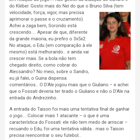
do Kléber. Gosto mais do Nei do que o Bruno Silva
(tem
velocidade, força, vigor, mas precisa
aprimorar o passe e o cruzamento).
Achei a zaga bem, Sorondo está
crescendo….. Apesar de que, diferente
da grande maioria, eu prefiro o 3x5x2.
No ataque, o Edu (em comparação à ele
mesmo) está melhorando… e ainda vai
crescer mais. Se a bola não tem
chegado direito, como cobrar do
Alecsandro? No meio, sobre o Sandro,
eu já falei, o Guina dispensa
comentários… O D’Ale jogou mais que o Giuliano – e achei
que o Fossati deveria ter tirado o Giuliano e não o D’Ale na
entrada do Andrezinho.
A entrada do Taison foi mais uma tentativa final de ganhar
o jogo…. Colocar mais 1 atacante – o que é uma
característica do Fossati: ele não tem medo de arriscar –
recuando o Edu, foi uma tentativa válida… mas o Taison
precisa reencontrar o seu futebol…