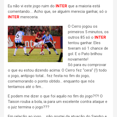
Eu não vi este jogo ruim do
INTER
que a maioria está
comentando…. Acho que, se alguém merecia ganhar, só o
INTER
mereceria.
O Cerro jogou os
primeiros 5 minutos, os
outros 85 só o
INTER
tentou ganhar. Eles
tiveram só 1 chance de
gol. E o Pato brilhou
novamente!
Só para eu comprovar
o que eu estou dizendo acima: O Cerro fez “cera” (!) todo
o jogo, antijogo total… fez festa no fim do jogo,
comemorando o ponto obtido… enquanto que nós
tentamos até o fim…
E podem me dizer o que foi aquilo no fim do jogo?!?! O
Taison rouba a bola, ia para um excelente contra ataque e
o juiz termina o jogo???
Em relação ao jogo….. não gostei da atuação do Sandro e