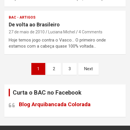
BAC - ARTIGOS
De volta ao Brasileiro
27 de maio de 2010
Luciana Michel
4 Comments
Hoje temos jogo contra o Vasco… O primeiro onde
estamos com a cabeça quase 100% voltada…
Paginação
1
2
3
Next
de
posts
Curta o BAC no Facebook
Blog Arquibancada Colorada