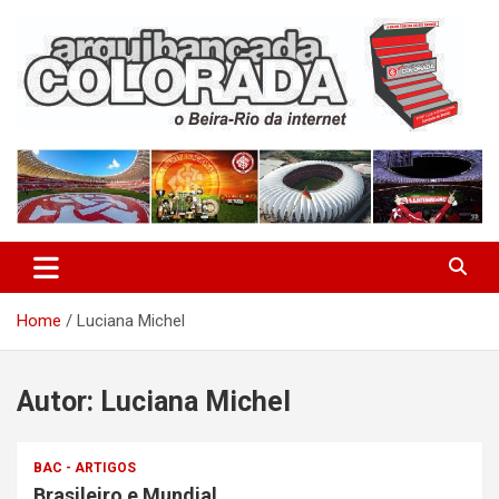
Skip
to
content
O Beira-Rio da Internet
Arquibancada Colorada
Home
Luciana Michel
Autor:
Luciana Michel
BAC - ARTIGOS
Brasileiro e Mundial