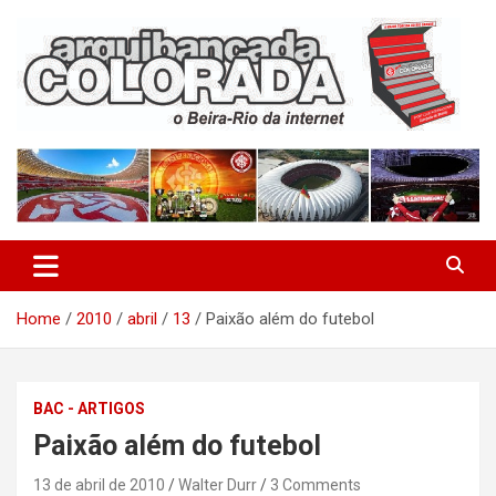
Skip
to
content
O Beira-Rio da Internet
Arquibancada Colorada
Home
2010
abril
13
Paixão além do futebol
BAC - ARTIGOS
Paixão além do futebol
13 de abril de 2010
Walter Durr
3 Comments