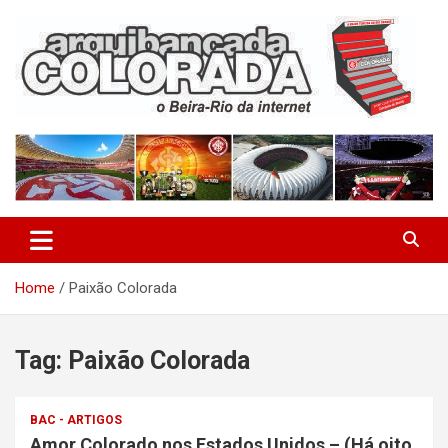
Skip
to
content
O Beira-Rio da Internet
Arquibancada Colorada
Home
Paixão Colorada
Tag:
Paixão Colorada
BAC - ARTIGOS
Amor Colorado nos Estados Unidos – (Há oito