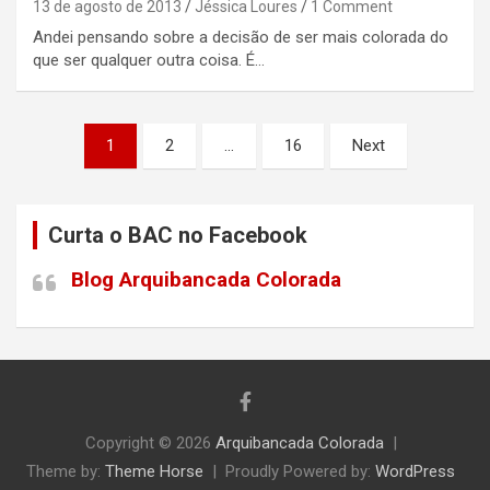
13 de agosto de 2013
Jéssica Loures
1 Comment
Andei pensando sobre a decisão de ser mais colorada do
que ser qualquer outra coisa. É…
Paginação
1
2
…
16
Next
de
posts
Curta o BAC no Facebook
Blog Arquibancada Colorada
Copyright © 2026
Arquibancada Colorada
Theme by:
Theme Horse
Proudly Powered by:
WordPress