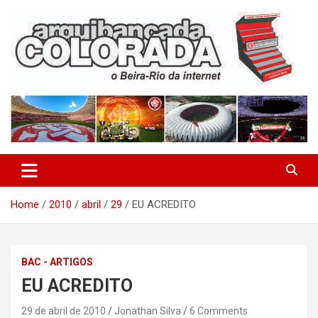
Skip
to
content
O Beira-Rio da Internet
Arquibancada Colorada
Home
2010
abril
29
EU ACREDITO
BAC - ARTIGOS
EU ACREDITO
29 de abril de 2010
Jonathan Silva
6 Comments