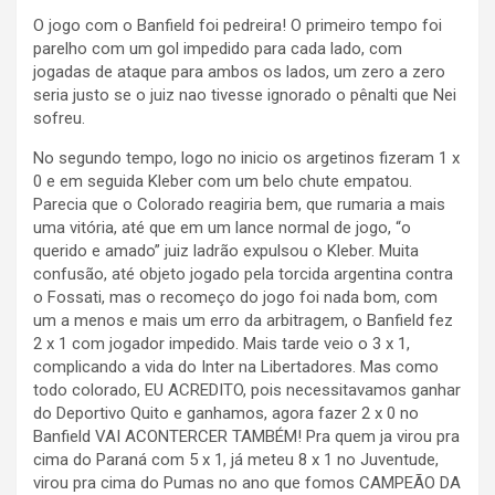
O jogo com o Banfield foi pedreira! O primeiro tempo foi
parelho com um gol impedido para cada lado, com
jogadas de ataque para ambos os lados, um zero a zero
seria justo se o juiz nao tivesse ignorado o pênalti que Nei
sofreu.
No segundo tempo, logo no inicio os argetinos fizeram 1 x
0 e em seguida Kleber com um belo chute empatou.
Parecia que o Colorado reagiria bem, que rumaria a mais
uma vitória, até que em um lance normal de jogo, “o
querido e amado” juiz ladrão expulsou o Kleber. Muita
confusão, até objeto jogado pela torcida argentina contra
o Fossati, mas o recomeço do jogo foi nada bom, com
um a menos e mais um erro da arbitragem, o Banfield fez
2 x 1 com jogador impedido. Mais tarde veio o 3 x 1,
complicando a vida do Inter na Libertadores. Mas como
todo colorado, EU ACREDITO, pois necessitavamos ganhar
do Deportivo Quito e ganhamos, agora fazer 2 x 0 no
Banfield VAI ACONTERCER TAMBÉM! Pra quem ja virou pra
cima do Paraná com 5 x 1, já meteu 8 x 1 no Juventude,
virou pra cima do Pumas no ano que fomos CAMPEÃO DA