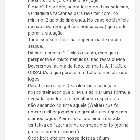
mesmo, dois gols e meio por jogo.
É mole? Pois bem, agora teremos duas batalhas,
verdadeiras façanhas para reverter com, no
mínimo, 2 gols de diferença. No caso do Banfield,
se não levarmos gol (em nossa casa) que pode
piorar a situação.
Tudo isso sem falar na inoperância de nosso
ataque.
Dá para acreditar? É claro que dá, mas que a
perspectiva é muito nebulosa, não resta dúvida.
Deveremos, acima de tudo, ter muita ATITUDE e
OUSADIA, o que parece tem faltado nos últimos
jogos.
Para terminar, que Deus ilumine a cabeça de
nosso treinador, que o leva a aplicar uma fórmula
sensata, que traga os resultados esperados e
não sacando do time aquele (Walter) que foi
nosso melhor jogador do grenal e destaque nos
últimos jogos. Além disso, proibir a frustrada
tentativa de fazer a linha de impedimento (gol no
grenal e ontem também).
Cada bola alta em nossa defesa dá um