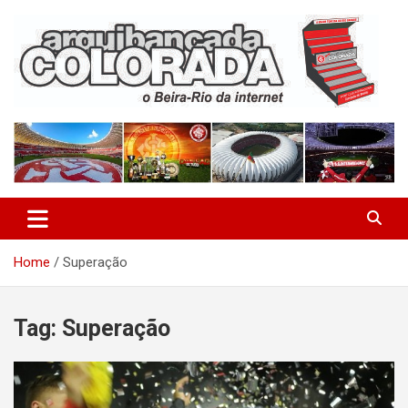
Skip
to
content
O Beira-Rio da Internet
Arquibancada Colorada
Home
Superação
Tag:
Superação