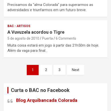
Precisamos da "alma Colorada" para superarmos as
adversidades e triunfarmos em um futuro breve.
BAC - ARTIGOS
A Vuvuzela acordou o Tigre
5 de agosto de 2010
Puerta
6 Comments
Muita coisa estará em jogo à partir das 21h50m de hoje.
Além da vaga para final…
Paginação
1
2
3
Next
de
posts
Curta o BAC no Facebook
Blog Arquibancada Colorada