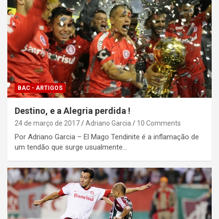
BAC - ARTIGOS
Destino, e a Alegria perdida !
24 de março de 2017
Adriano Garcia
10 Comments
Por Adriano Garcia – El Mago Tendinite é a inflamação de
um tendão que surge usualmente…