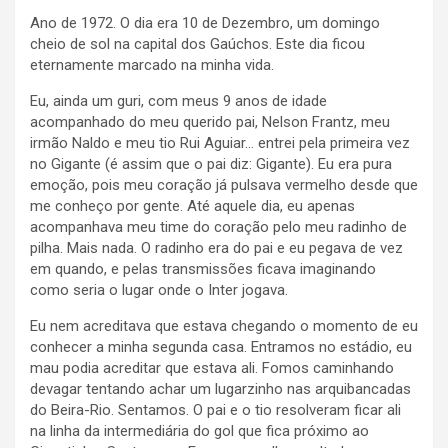
Ano de 1972. O dia era 10 de Dezembro, um domingo
cheio de sol na capital dos Gaúchos. Este dia ficou
eternamente marcado na minha vida.
Eu, ainda um guri, com meus 9 anos de idade
acompanhado do meu querido pai, Nelson Frantz, meu
irmão Naldo e meu tio Rui Aguiar… entrei pela primeira vez
no Gigante (é assim que o pai diz: Gigante). Eu era pura
emoção, pois meu coração já pulsava vermelho desde que
me conheço por gente. Até aquele dia, eu apenas
acompanhava meu time do coração pelo meu radinho de
pilha. Mais nada. O radinho era do pai e eu pegava de vez
em quando, e pelas transmissões ficava imaginando
como seria o lugar onde o Inter jogava.
Eu nem acreditava que estava chegando o momento de eu
conhecer a minha segunda casa. Entramos no estádio, eu
mau podia acreditar que estava ali. Fomos caminhando
devagar tentando achar um lugarzinho nas arquibancadas
do Beira-Rio. Sentamos. O pai e o tio resolveram ficar ali
na linha da intermediária do gol que fica próximo ao