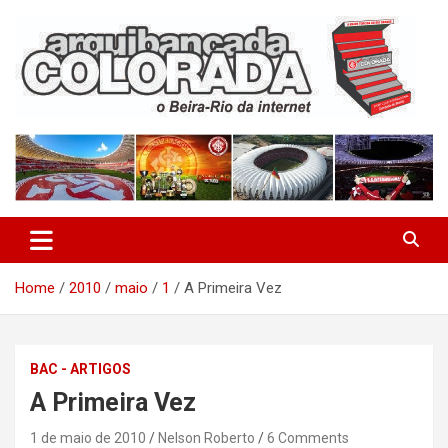
Skip
to
content
O Beira-Rio da Internet
Arquibancada Colorada
Home
2010
maio
1
A Primeira Vez
BAC - ARTIGOS
A Primeira Vez
1 de maio de 2010
Nelson Roberto
6 Comments