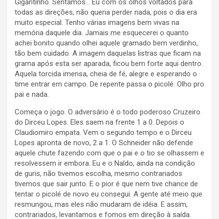
Gigantinho. Sentamos… Eu com os olhos voltados para
todas as direções, não queria perder nada, pois o dia era
muito especial. Tenho várias imagens bem vivas na
memória daquele dia. Jamais me esquecerei o quanto
achei bonito quando olhei aquele gramado bem verdinho,
tão bem cuidado. A imagem daquelas listras que ficam na
grama após esta ser aparada, ficou bem forte aqui dentro.
Aquela torcida imensa, cheia de fé, alegre e esperando o
time entrar em campo. De repente passa o picolé. Olho pro
pai e nada.
Começa o jogo. O adversário é o todo poderoso Cruzeiro
do Dirceu Lopes. Eles saem na frente 1 a 0. Depois o
Claudiomiro empata. Vem o segundo tempo e o Dirceu
Lopes apronta de novo, 2 a 1. O Schneider não defende
aquele chute fazendo com que o pai e o tio se olhassem e
resolvessem ir embora. Eu e o Naldo, ainda na condição
de guris, não tivemos escolha, mesmo contrariados
tivemos que sair junto. E o pior é que nem tive chance de
tentar o picolé de novo eu consegui. A gente até meio que
resmungou, mas eles não mudaram de idéia. E assim,
contrariados, levantamos e fomos em direção à saída.