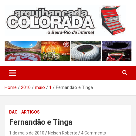
Skip
to
content
O Beira-Rio da Internet
Arquibancada Colorada
Home
2010
maio
1
Fernandão e Tinga
BAC - ARTIGOS
Fernandão e Tinga
1 de maio de 2010
Nelson Roberto
4 Comments