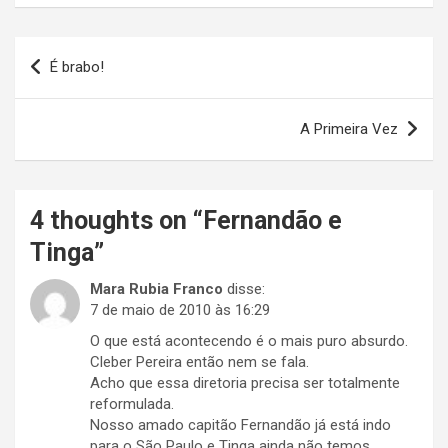
Navegação
É brabo!
de
Post
A Primeira Vez
4 thoughts on “
Fernandão e
Tinga
”
Mara Rubia Franco
disse:
7 de maio de 2010 às 16:29
O que está acontecendo é o mais puro absurdo.
Cleber Pereira então nem se fala.
Acho que essa diretoria precisa ser totalmente
reformulada.
Nosso amado capitão Fernandão já está indo
para o São Paulo e Tinga ainda não temos