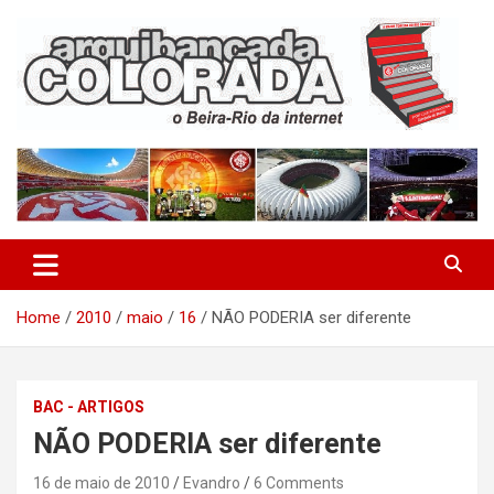
Skip
to
content
O Beira-Rio da Internet
Arquibancada Colorada
Home
2010
maio
16
NÃO PODERIA ser diferente
BAC - ARTIGOS
NÃO PODERIA ser diferente
16 de maio de 2010
Evandro
6 Comments