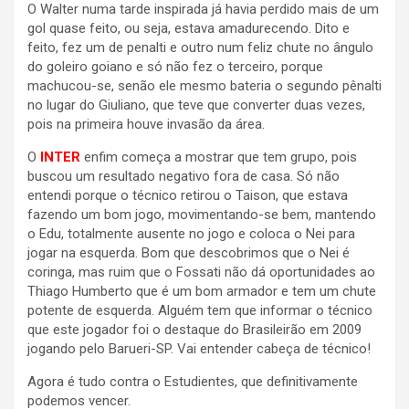
O Walter numa tarde inspirada já havia perdido mais de um
gol quase feito, ou seja, estava amadurecendo. Dito e
feito, fez um de penalti e outro num feliz chute no ângulo
do goleiro goiano e só não fez o terceiro, porque
machucou-se, senão ele mesmo bateria o segundo pênalti
no lugar do Giuliano, que teve que converter duas vezes,
pois na primeira houve invasão da área.
O
INTER
enfim começa a mostrar que tem grupo, pois
buscou um resultado negativo fora de casa. Só não
entendi porque o técnico retirou o Taison, que estava
fazendo um bom jogo, movimentando-se bem, mantendo
o Edu, totalmente ausente no jogo e coloca o Nei para
jogar na esquerda. Bom que descobrimos que o Nei é
coringa, mas ruim que o Fossati não dá oportunidades ao
Thiago Humberto que é um bom armador e tem um chute
potente de esquerda. Alguém tem que informar o técnico
que este jogador foi o destaque do Brasileirão em 2009
jogando pelo Barueri-SP. Vai entender cabeça de técnico!
Agora é tudo contra o Estudientes, que definitivamente
podemos vencer.