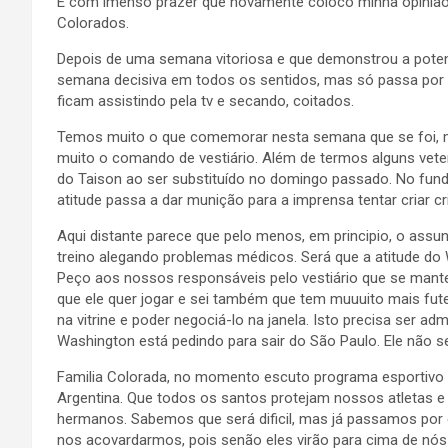
É com imenso prazer que novamente coloco minha opinião 
Colorados.
Depois de uma semana vitoriosa e que demonstrou a pote
semana decisiva em todos os sentidos, mas só passa por
ficam assistindo pela tv e secando, coitados.
Temos muito o que comemorar nesta semana que se foi, m
muito o comando de vestiário. Além de termos alguns vet
do Taison ao ser substituído no domingo passado. No fundo
atitude passa a dar munição para a imprensa tentar criar 
Aqui distante parece que pelo menos, em principio, o ass
treino alegando problemas médicos. Será que a atitude do 
Peço aos nossos responsáveis pelo vestiário que se mante
que ele quer jogar e sei também que tem muuuito mais fut
na vitrine e poder negociá-lo na janela. Isto precisa ser a
Washington está pedindo para sair do São Paulo. Ele não 
Familia Colorada, no momento escuto programa esportivo 
Argentina. Que todos os santos protejam nossos atletas e
hermanos. Sabemos que será dificil, mas já passamos po
nos acovardarmos, pois senão eles virão para cima de nó