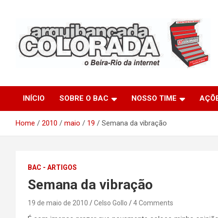
Skip
to
content
O Beira-Rio da Internet
Arquibancada Colorada
INÍCIO
SOBRE O BAC
NOSSO TIME
AÇÕ
Home
2010
maio
19
Semana da vibração
BAC - ARTIGOS
Semana da vibração
19 de maio de 2010
Celso Gollo
4 Comments