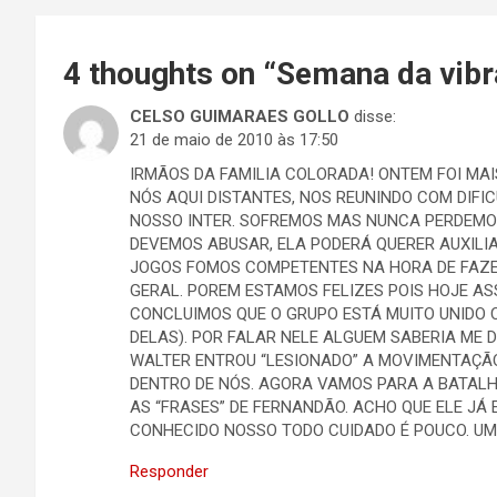
Post
4 thoughts on “
Semana da vib
CELSO GUIMARAES GOLLO
disse:
21 de maio de 2010 às 17:50
IRMÃOS DA FAMILIA COLORADA! ONTEM FOI MA
NÓS AQUI DISTANTES, NOS REUNINDO COM DIF
NOSSO INTER. SOFREMOS MAS NUNCA PERDEMO
DEVEMOS ABUSAR, ELA PODERÁ QUERER AUXILI
JOGOS FOMOS COMPETENTES NA HORA DE FAZE
GERAL. POREM ESTAMOS FELIZES POIS HOJE AS
CONCLUIMOS QUE O GRUPO ESTÁ MUITO UNIDO
DELAS). POR FALAR NELE ALGUEM SABERIA ME D
WALTER ENTROU “LESIONADO” A MOVIMENTAÇÃ
DENTRO DE NÓS. AGORA VAMOS PARA A BATAL
AS “FRASES” DE FERNANDÃO. ACHO QUE ELE JÁ
CONHECIDO NOSSO TODO CUIDADO É POUCO. UM G
Responder