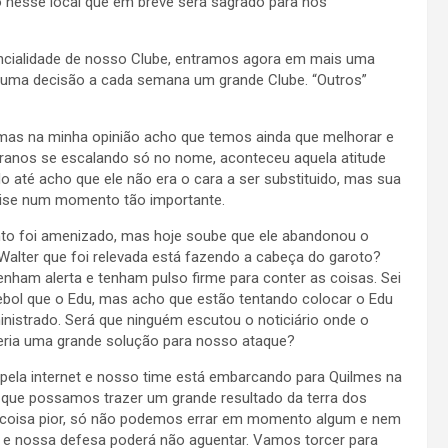
nesse local que em breve será sagrado para nos
ncialidade de nosso Clube, entramos agora em mais uma
 uma decisão a cada semana um grande Clube. “Outros”
as na minha opinião acho que temos ainda que melhorar e
eranos se escalando só no nome, aconteceu aquela atitude
 até acho que ele não era o cara a ser substituido, mas sua
crise num momento tão importante.
unto foi amenizado, mas hoje soube que ele abandonou o
Walter que foi relevada está fazendo a cabeça do garoto?
nham alerta e tenham pulso firme para conter as coisas. Sei
ebol que o Edu, mas acho que estão tentando colocar o Edu
dministrado. Será que ninguém escutou o noticiário onde o
seria uma grande solução para nosso ataque?
pela internet e nosso time está embarcando para Quilmes na
 que possamos trazer um grande resultado da terra dos
r coisa pior, só não podemos errar em momento algum e nem
s e nossa defesa poderá não aguentar. Vamos torcer para