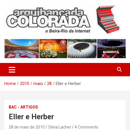
Skip
to
content
O Beira-Rio da Internet
Arquibancada Colorada
Home
2010
maio
28
Eller e Herber
BAC - ARTIGOS
Eller e Herber
28 de maio de 2010
Silvia Lacher
4 Comments