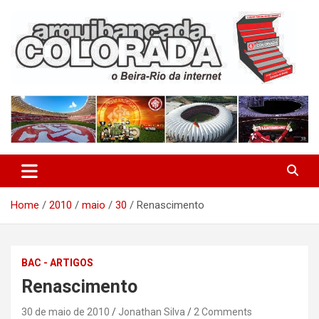
Skip
to
content
O Beira-Rio da Internet
Arquibancada Colorada
Home
2010
maio
30
Renascimento
BAC - ARTIGOS
Renascimento
30 de maio de 2010
Jonathan Silva
2 Comments