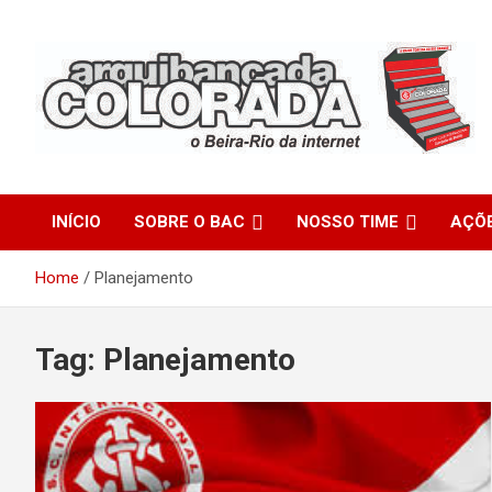
Skip
to
content
O Beira-Rio da Internet
Arquibancada Colorada
INÍCIO
SOBRE O BAC
NOSSO TIME
AÇÕ
Home
Planejamento
Tag:
Planejamento