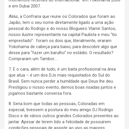
momentos recentes do Internacional: em Yokohama 2006
e em Dubai 2007.
Aliás, a Confraria que reune os Colorados que foram ao
Japão, tem o seu nome diretamente ligado a uma ação
pessoal do Rodrigo e do nosso Blogueiro Vlamir Santos,
nosso ilustre representante na capital Paulista e meu “tio
emprestado”: foram os dois que, literalmente, viraram
Yokohama de cabeça para baixo, para descobrir algo que
desse para “fazer um barulho” no estádio. O resultado?
Compraram um Tambor….
7. E o cara, além de tudo, é um baita profissional na área
que atua – é um dos DJs mais requisitados do Sul do
Brasil. Sem nunca perder a humildade que Deus lhe deu.
Prestigiou o nosso evento, demos boas risadas juntos e
jogamos bastante conversa fora.
8. Seria bom que todas as pessoas, Coloradas em
especial, tivessem a postura do meu amigo DJ Rodrigo
Disco e de vários outros grandes Colorados presentes ao
jantar. Apesar de terem tido a felicidade de possuirem
condições pessoais de assistir ao vivo as maiores