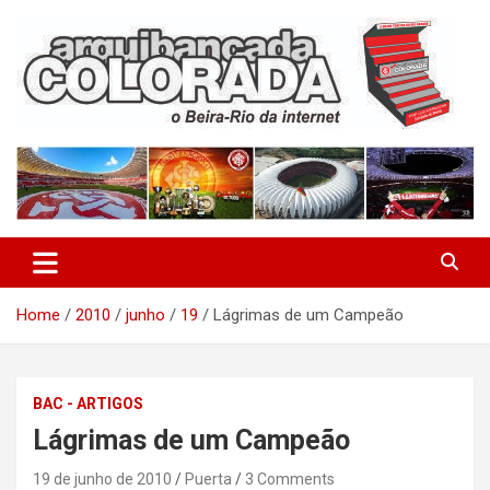
Skip
to
content
O Beira-Rio da Internet
Arquibancada Colorada
Home
2010
junho
19
Lágrimas de um Campeão
BAC - ARTIGOS
Lágrimas de um Campeão
19 de junho de 2010
Puerta
3 Comments