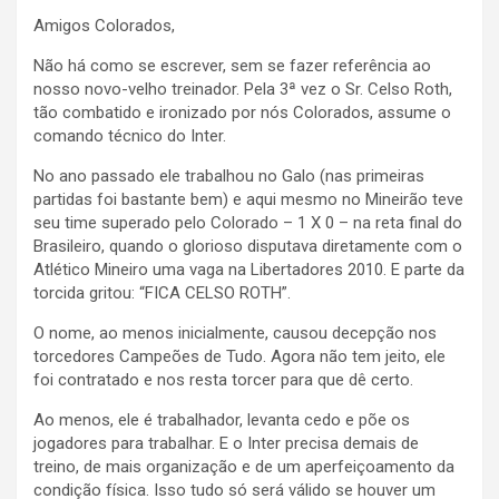
Amigos Colorados,
Não há como se escrever, sem se fazer referência ao
nosso novo-velho treinador. Pela 3ª vez o Sr. Celso Roth,
tão combatido e ironizado por nós Colorados, assume o
comando técnico do Inter.
No ano passado ele trabalhou no Galo (nas primeiras
partidas foi bastante bem) e aqui mesmo no Mineirão teve
seu time superado pelo Colorado – 1 X 0 – na reta final do
Brasileiro, quando o glorioso disputava diretamente com o
Atlético Mineiro uma vaga na Libertadores 2010. E parte da
torcida gritou: “FICA CELSO ROTH”.
O nome, ao menos inicialmente, causou decepção nos
torcedores Campeões de Tudo. Agora não tem jeito, ele
foi contratado e nos resta torcer para que dê certo.
Ao menos, ele é trabalhador, levanta cedo e põe os
jogadores para trabalhar. E o Inter precisa demais de
treino, de mais organização e de um aperfeiçoamento da
condição física. Isso tudo só será válido se houver um