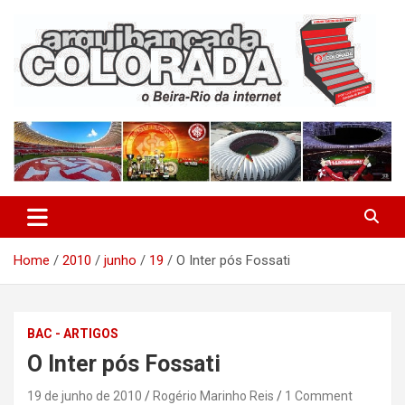
Skip
to
content
O Beira-Rio da Internet
Arquibancada Colorada
Home
2010
junho
19
O Inter pós Fossati
BAC - ARTIGOS
O Inter pós Fossati
19 de junho de 2010
Rogério Marinho Reis
1 Comment