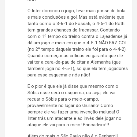
O Inter dominou o jogo, teve mais posse de bola
e mais conclusões a gol. Mas está evidente que
tanto como o 3-6-1 do Fossati, o 4-5-1 do Roth
tem grandes chances de fracassar. Contando
com o 1º tempo do treino contra o Lajeadense já
dá um jogo e meio em que o 4-5-1 NÃO FAZ GOL
(no 2º tempo daquele treino ele foi para o 4-4-2).
Quando começar as críticas eu garanto que ele
vai ter a cara-de-pau de citar a Alemanha (que
também joga no 4-5-1), só que ela tem jogadores
para esse esquema e nós não!
E o pior é que ele já disse que mesmo com o
Sóbis esse será o esquema, ou seja, ele vai
recuar o Sóbis para o meio-campo,
provavelmente no lugar do Giuliano! Como
sempre ele vai fazer uma invenção maluca! O
Inter trás um atacante e ao invés dele jogar no
ataque ele vai para o meio! Brincadeira!!!
Além do mais o São Paulo não é o Penharol!