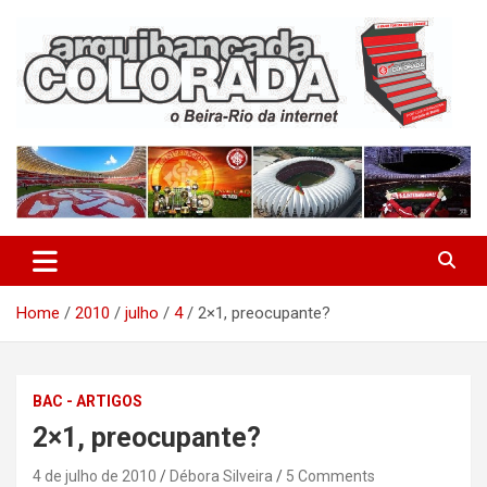
Skip
to
content
O Beira-Rio da Internet
Arquibancada Colorada
Home
2010
julho
4
2×1, preocupante?
BAC - ARTIGOS
2×1, preocupante?
4 de julho de 2010
Débora Silveira
5 Comments