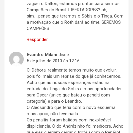
zagueiro Dalton, estamos prontos para sermos
Campeões do Brasil. LIBERTADORES? ah,
sim…..penso que teremos o Sóbis e o Tinga. Com
a motivação que o Roth dará ao time, SEREMOS
CAMPEÕES.
Responder
Evandro Milani
disse:
5 de julho de 2010 às 12:16
Oi Débora, realmente temos muito que evoluir,
pois foi mais um reprise do que já conhecemos.
Acho que as nossas esperanças estão na
entrada do Tinga, do Sobis e mais oportunidades
para Oscar (unico que bateu o penalti com
categoria) e para o Leandro.
O Alecsandro que teria com o novo esquema
mais apoio, não teve nada.
Os penaltis foram batidos com inexplicável
displiciência. O do Andrézinho foi medíocre. Acho
que eles queriam deixar o troféu com o Penãrol,