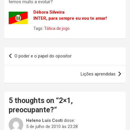
temos muito a evoluir?
Débora Silveira
INTER, para sempre eu vou te amar!
Tags:
Tática de jogo
Navegação
O poder e o papel do opositor
de
Post
Lições aprendidas
5 thoughts on “
2×1,
preocupante?
”
Heleno Luís Costi
disse:
5 de julho de 2010 às 23:28