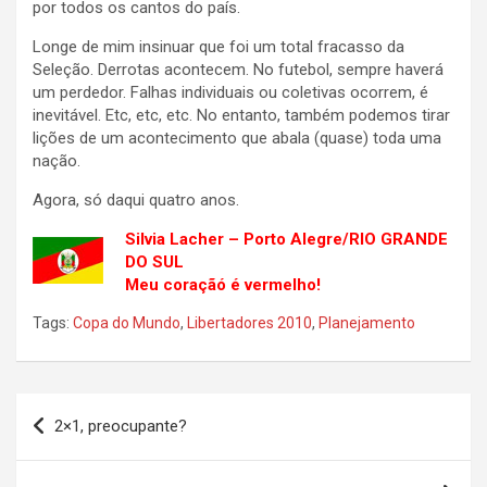
por todos os cantos do país.
Longe de mim insinuar que foi um total fracasso da
Seleção. Derrotas acontecem. No futebol, sempre haverá
um perdedor. Falhas individuais ou coletivas ocorrem, é
inevitável. Etc, etc, etc. No entanto, também podemos tirar
lições de um acontecimento que abala (quase) toda uma
nação.
Agora, só daqui quatro anos.
Silvia Lacher – Porto Alegre/RIO GRANDE
DO SUL
Meu coraçãó é vermelho!
Tags:
Copa do Mundo
,
Libertadores 2010
,
Planejamento
Navegação
2×1, preocupante?
de
Post