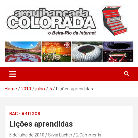
Skip
to
content
O Beira-Rio da Internet
Arquibancada Colorada
Home
2010
julho
5
Lições aprendidas
BAC - ARTIGOS
Lições aprendidas
5 de julho de 2010
Silvia Lacher
2 Comments