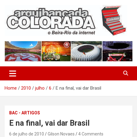
Skip
to
content
O Beira-Rio da Internet
Arquibancada Colorada
Home
2010
julho
6
E na final, vai dar Brasil
BAC - ARTIGOS
E na final, vai dar Brasil
6 de julho de 2010
Gilson Novaes
4 Comments