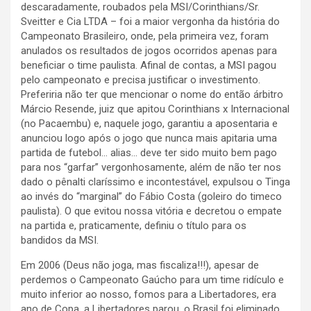
descaradamente, roubados pela MSI/Corinthians/Sr.
Sveitter e Cia LTDA – foi a maior vergonha da história do
Campeonato Brasileiro, onde, pela primeira vez, foram
anulados os resultados de jogos ocorridos apenas para
beneficiar o time paulista. Afinal de contas, a MSI pagou
pelo campeonato e precisa justificar o investimento.
Preferiria não ter que mencionar o nome do então árbitro
Márcio Resende, juiz que apitou Corinthians x Internacional
(no Pacaembu) e, naquele jogo, garantiu a aposentaria e
anunciou logo após o jogo que nunca mais apitaria uma
partida de futebol… alias… deve ter sido muito bem pago
para nos “garfar” vergonhosamente, além de não ter nos
dado o pênalti claríssimo e incontestável, expulsou o Tinga
ao invés do “marginal” do Fábio Costa (goleiro do timeco
paulista). O que evitou nossa vitória e decretou o empate
na partida e, praticamente, definiu o título para os
bandidos da MSI.
Em 2006 (Deus não joga, mas fiscaliza!!!), apesar de
perdemos o Campeonato Gaúcho para um time ridículo e
muito inferior ao nosso, fomos para a Libertadores, era
ano de Copa, a Libertadores parou, o Brasil foi eliminado,