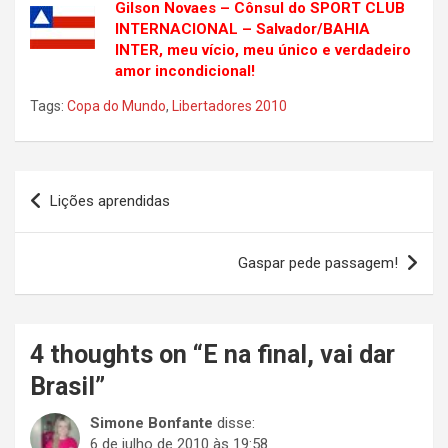
Gilson Novaes – Cônsul do SPORT CLUB
INTERNACIONAL – Salvador/BAHIA
INTER, meu vício, meu único e verdadeiro
amor incondicional!
Tags:
Copa do Mundo
,
Libertadores 2010
Navegação
Lições aprendidas
de
Post
Gaspar pede passagem!
4 thoughts on “
E na final, vai dar
Brasil
”
Simone Bonfante
disse:
6 de julho de 2010 às 19:58