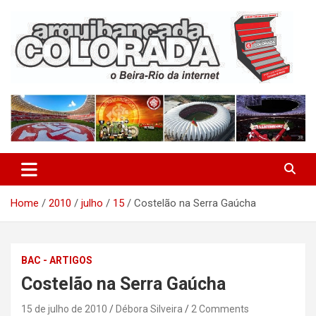
Skip
to
content
O Beira-Rio da Internet
Arquibancada Colorada
Home
2010
julho
15
Costelão na Serra Gaúcha
BAC - ARTIGOS
Costelão na Serra Gaúcha
15 de julho de 2010
Débora Silveira
2 Comments