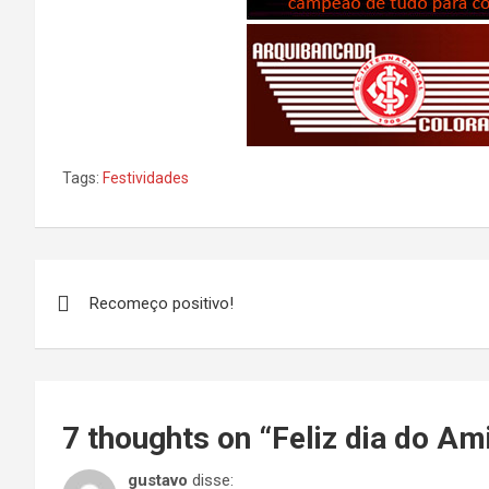
Tags:
Festividades
Navegação
Recomeço positivo!
de
Post
7 thoughts on “
Feliz dia do Am
gustavo
disse: