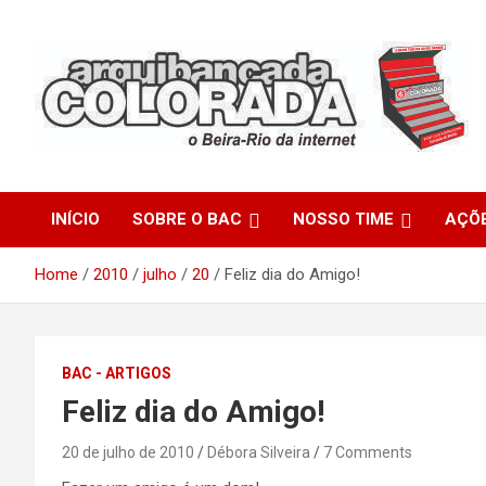
Skip
to
content
O Beira-Rio da Internet
Arquibancada Colorada
INÍCIO
SOBRE O BAC
NOSSO TIME
AÇÕ
Home
2010
julho
20
Feliz dia do Amigo!
BAC - ARTIGOS
Feliz dia do Amigo!
20 de julho de 2010
Débora Silveira
7 Comments