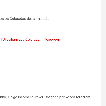
odos os Colorados deste mundão!
! | Arquibancada Colorada -- Topsy.com
enho, é algo incomensurável. Obrigado por vocês torcerem