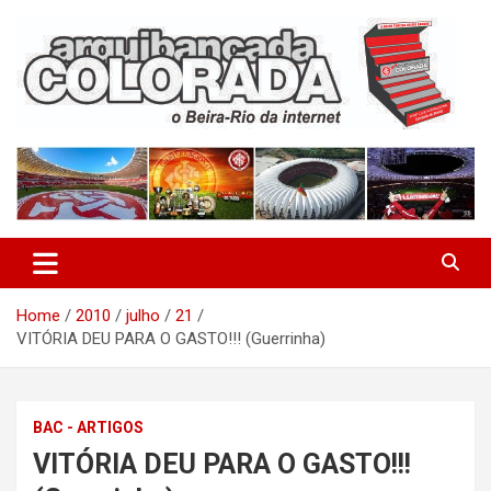
Skip
to
content
O Beira-Rio da Internet
Arquibancada Colorada
Home
2010
julho
21
VITÓRIA DEU PARA O GASTO!!! (Guerrinha)
BAC - ARTIGOS
VITÓRIA DEU PARA O GASTO!!!