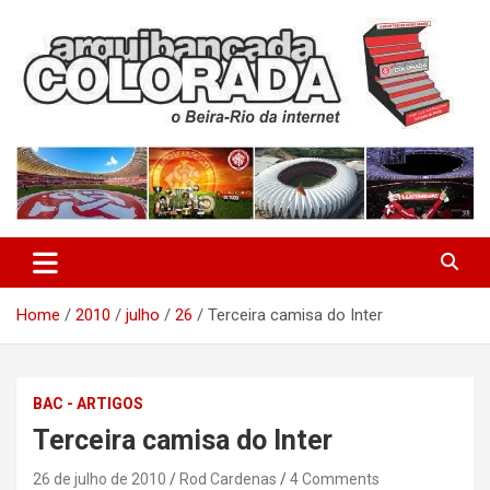
Skip
to
content
O Beira-Rio da Internet
Arquibancada Colorada
Home
2010
julho
26
Terceira camisa do Inter
BAC - ARTIGOS
Terceira camisa do Inter
26 de julho de 2010
Rod Cardenas
4 Comments