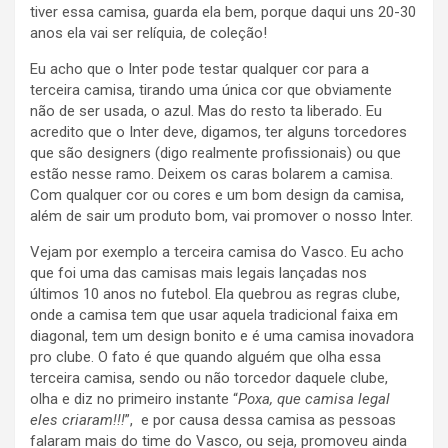
tiver essa camisa, guarda ela bem, porque daqui uns 20-30
anos ela vai ser relíquia, de coleção!
Eu acho que o Inter pode testar qualquer cor para a
terceira camisa, tirando uma única cor que obviamente
não de ser usada, o azul. Mas do resto ta liberado. Eu
acredito que o Inter deve, digamos, ter alguns torcedores
que são designers (digo realmente profissionais) ou que
estão nesse ramo. Deixem os caras bolarem a camisa.
Com qualquer cor ou cores e um bom design da camisa,
além de sair um produto bom, vai promover o nosso Inter.
Vejam por exemplo a terceira camisa do Vasco. Eu acho
que foi uma das camisas mais legais lançadas nos
últimos 10 anos no futebol. Ela quebrou as regras clube,
onde a camisa tem que usar aquela tradicional faixa em
diagonal, tem um design bonito e é uma camisa inovadora
pro clube. O fato é que quando alguém que olha essa
terceira camisa, sendo ou não torcedor daquele clube,
olha e diz no primeiro instante “
Poxa, que camisa legal
eles criaram!!!
”, e por causa dessa camisa as pessoas
falaram mais do time do Vasco, ou seja, promoveu ainda