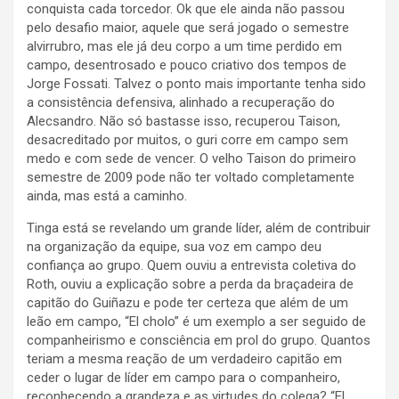
conquista cada torcedor. Ok que ele ainda não passou
pelo desafio maior, aquele que será jogado o semestre
alvirrubro, mas ele já deu corpo a um time perdido em
campo, desentrosado e pouco criativo dos tempos de
Jorge Fossati. Talvez o ponto mais importante tenha sido
a consistência defensiva, alinhado a recuperação do
Alecsandro. Não só bastasse isso, recuperou Taison,
desacreditado por muitos, o guri corre em campo sem
medo e com sede de vencer. O velho Taison do primeiro
semestre de 2009 pode não ter voltado completamente
ainda, mas está a caminho.
Tinga está se revelando um grande líder, além de contribuir
na organização da equipe, sua voz em campo deu
confiança ao grupo. Quem ouviu a entrevista coletiva do
Roth, ouviu a explicação sobre a perda da braçadeira de
capitão do Guiñazu e pode ter certeza que além de um
leão em campo, “El cholo” é um exemplo a ser seguido de
companheirismo e consciência em prol do grupo. Quantos
teriam a mesma reação de um verdadeiro capitão em
ceder o lugar de líder em campo para o companheiro,
reconhecendo a grandeza e as virtudes do colega? “El