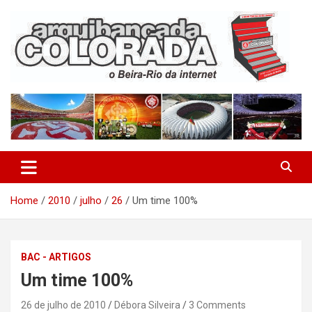
Skip
to
content
O Beira-Rio da Internet
Arquibancada Colorada
Home
2010
julho
26
Um time 100%
BAC - ARTIGOS
Um time 100%
26 de julho de 2010
Débora Silveira
3 Comments