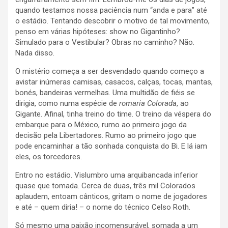
quando testamos nossa paciência num “anda e para” até
o estádio. Tentando descobrir o motivo de tal movimento,
penso em várias hipóteses: show no Gigantinho?
Simulado para o Vestibular? Obras no caminho? Não.
Nada disso.
O mistério começa a ser desvendado quando começo a
avistar inúmeras camisas, casacos, calças, tocas, mantas,
bonés, bandeiras vermelhas. Uma multidão de fiéis se
dirigia, como numa espécie de
romaria Colorada
, ao
Gigante. Afinal, tinha treino do time. O treino da véspera do
embarque para o México, rumo ao primeiro jogo da
decisão pela Libertadores. Rumo ao primeiro jogo que
pode encaminhar a tão sonhada conquista do Bi. E lá iam
eles, os torcedores.
Entro no estádio. Vislumbro uma arquibancada inferior
quase que tomada. Cerca de duas, três mil Colorados
aplaudem, entoam cânticos, gritam o nome de jogadores
e até – quem diria! – o nome do técnico Celso Roth.
Só mesmo uma paixão incomensurável, somada a um