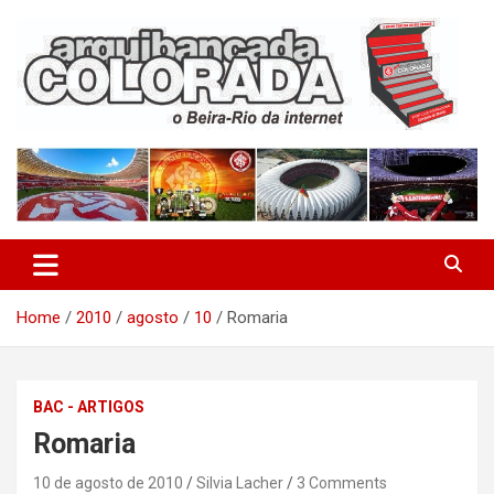
Skip
to
content
O Beira-Rio da Internet
Arquibancada Colorada
Home
2010
agosto
10
Romaria
BAC - ARTIGOS
Romaria
10 de agosto de 2010
Silvia Lacher
3 Comments