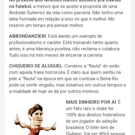
No próximo ano teremos menos dinheiro pra investir
no futebol
, a menos que se aceite a proposta de uma
Andrade Gutierrez da vida como parceria. Não tenho uma
idéia formada em relação a isso no que é melhor. Me
reservo um tempo pra pensar melhor.
ABBONDANZIERI:
Está dando um exemplo de
profissionalismo e caráter. Está treinando tanto quanto
antes, é uma liderança positiva, não reclama e colabora.
Tudo isso há três meses de encerrar a carreira.
CHIQUEIRO DE ALUGUEL
: Condeno a “flauta” do avião
com aquela frase horrorosa. É claro que quem sentiu na
pele a “flauta” na época em que se contruia o Beira-Rio
pode se sentir vingado, mas estamos em outros tempos e
a rivalidade de hoje se dá por outros motivos.
MAIS DINHEIRO POR AÍ
: É
um fato raro o clube ter
100% dos direitos federativos
de um jogador de seleção
brasileira. O Inter tem de
Giuliano. Vai ser difícil segurar