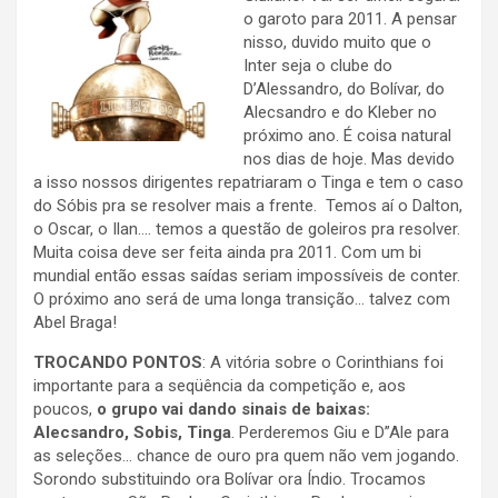
o garoto para 2011. A pensar
nisso, duvido muito que o
Inter seja o clube do
D’Alessandro, do Bolívar, do
Alecsandro e do Kleber no
próximo ano. É coisa natural
nos dias de hoje. Mas devido
a isso nossos dirigentes repatriaram o Tinga e tem o caso
do Sóbis pra se resolver mais a frente. Temos aí o Dalton,
o Oscar, o Ilan…. temos a questão de goleiros pra resolver.
Muita coisa deve ser feita ainda pra 2011. Com um bi
mundial então essas saídas seriam impossíveis de conter.
O próximo ano será de uma longa transição… talvez com
Abel Braga!
TROCANDO PONTOS
: A vitória sobre o Corinthians foi
importante para a seqüência da competição e, aos
poucos,
o grupo vai dando sinais de baixas:
Alecsandro, Sobis,
Tinga
. Perderemos Giu e D”Ale para
as seleções… chance de ouro pra quem não vem jogando.
Sorondo substituindo ora Bolívar ora Índio. Trocamos