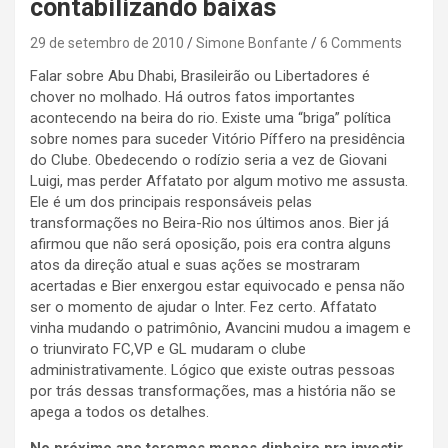
contabilizando baixas
29 de setembro de 2010
Simone Bonfante
6 Comments
Falar sobre Abu Dhabi, Brasileirão ou Libertadores é
chover no molhado. Há outros fatos importantes
acontecendo na beira do rio. Existe uma “briga” política
sobre nomes para suceder Vitório Píffero na presidência
do Clube. Obedecendo o rodízio seria a vez de Giovani
Luigi, mas perder Affatato por algum motivo me assusta.
Ele é um dos principais responsáveis pelas
transformações no Beira-Rio nos últimos anos. Bier já
afirmou que não será oposição, pois era contra alguns
atos da direção atual e suas ações se mostraram
acertadas e Bier enxergou estar equivocado e pensa não
ser o momento de ajudar o Inter. Fez certo. Affatato
vinha mudando o patrimônio, Avancini mudou a imagem e
o triunvirato FC,VP e GL mudaram o clube
administrativamente. Lógico que existe outras pessoas
por trás dessas transformações, mas a história não se
apega a todos os detalhes.