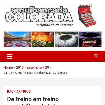
Skip
to
content
O Beira-Rio da Internet
Arquibancada Colorada
Home
2010
setembro
29
De treino em treino contabilizando baixas
BAC - ARTIGOS
De treino em treino