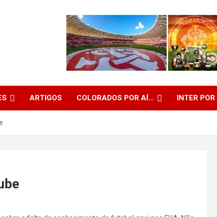
ES
ARTIGOS
COLORADOS POR AÍ…
INTER POR
e
ube