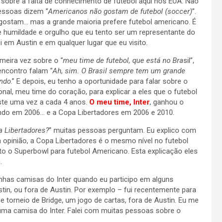
r sobre a falta de conhecimento de futebol aqui nos EUA. Não
essoas dizem “
Americanos não gostam de futebol (soccer)
”.
gostam… mas a grande maioria prefere futebol americano. É
humildade e orgulho que eu tento ser um representante do
 em Austin e em qualquer lugar que eu visito.
meira vez sobre o “
meu time de futebol, que está no Bra
sil”,
encontro falam “
Ah, sim. O Brasil sempre tem um grande
ndo
.” E depois, eu tenho a oportunidade para falar sobre o
onal, meu time do coração, para explicar a eles que o futebol
iste uma vez a cada 4 anos.
O meu time, Inter
, ganhou o
o em 2006… e a Copa Libertadores em 2006 e 2010.
a Libertadores?
” muitas pessoas perguntam. Eu explico com
a opinião, a Copa Libertadores é o mesmo nível no futebol
o o Superbowl para futebol Americano. Esta explicação eles
.
has camisas do Inter quando eu participo em alguns
tin, ou fora de Austin. Por exemplo – fui recentemente para
e torneio de Bridge, um jogo de cartas, fora de Austin. Eu me
uma camisa do Inter. Falei com muitas pessoas sobre o