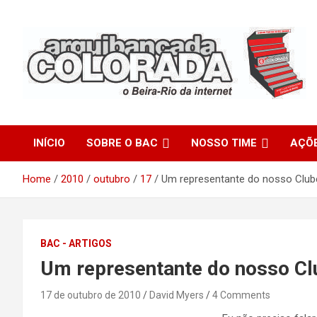
Skip
to
content
O Beira-Rio da Internet
Arquibancada Colorada
INÍCIO
SOBRE O BAC
NOSSO TIME
AÇÕ
Home
2010
outubro
17
Um representante do nosso Club
BAC - ARTIGOS
Um representante do nosso Cl
17 de outubro de 2010
David Myers
4 Comments