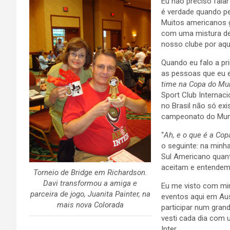
Eu não preciso fala
é verdade quando p
Muitos americanos 
com uma mistura de 
nosso clube por aqui
Quando eu falo a pri
as pessoas que eu 
time na Copa do Mu
Sport Club Internaci
no Brasil não só ex
campeonato do Mund
“
Ah, e o que é a Cop
o seguinte: na minh
Sul Americano quant
aceitam e entendem
Torneio de Bridge em Richardson.
Davi transformou a amiga e
Eu me visto com min
parceira de jogo, Juanita Painter, na
eventos aqui em Aus
mais nova Colorada
participar num grand
vesti cada dia com 
Inter…