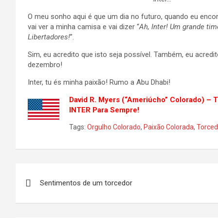
O meu sonho aqui é que um dia no futuro, quando eu enco
vai ver a minha camisa e vai dizer “
Ah, Inter! Um grande ti
Libertadores!
”.
Sim, eu acredito que isto seja possível. Também, eu acre
dezembro!
Inter, tu és minha paixão! Rumo a Abu Dhabi!
David R. Myers (“Ameriúcho” Colorado) – 
INTER Para Sempre!
Tags:
Orgulho Colorado
,
Paixão Colorada
,
Torced
Navegação
Sentimentos de um torcedor
de
Post